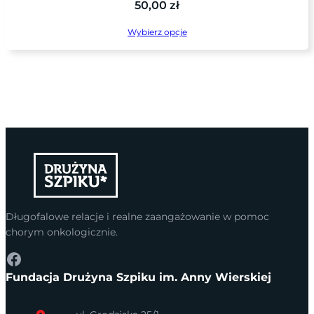
50,00
zł
Wybierz opcje
Długofalowe relacje i realne zaangażowanie w pomoc
chorym onkologicznie.
Facebook
Fundacja Drużyna Szpiku im. Anny Wierskiej