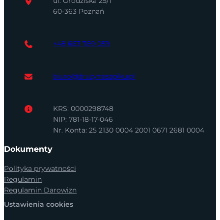
ul. Grodziska 25/1
60-363 Poznań
+48 663 769 059
biuro@druzynaszpiku.pl
KRS: 0000298748
NIP: 781-18-17-046
Nr. Konta: 25 2130 0004 2001 0671 2681 0004
Dokumenty
Polityka prywatności
Regulamin
Regulamin Darowizn
Ustawienia cookies