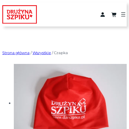
Przejdź
do
treści
Strona główna
/
Wszystkie
/ Czapka