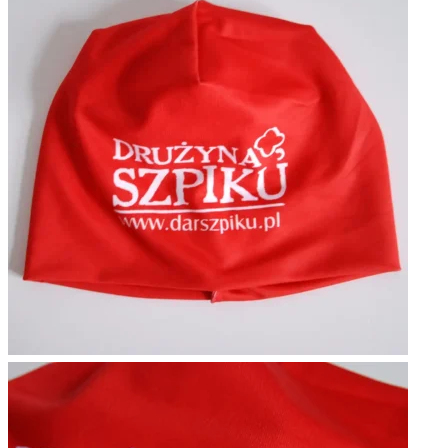
K
T
W
P
R
O
M
O
C
J
I