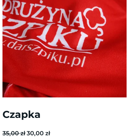
Czapka
P
A
35,00
zł
30,00
zł