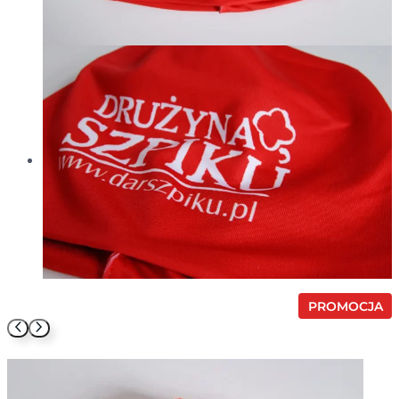
P
PROMOCJA
R
O
D
U